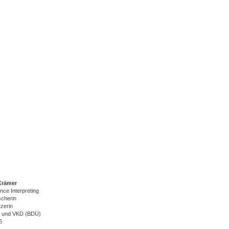
Krämer
nce Interpreting
cherin
zerin
IC und VKD (BDÜ)
6