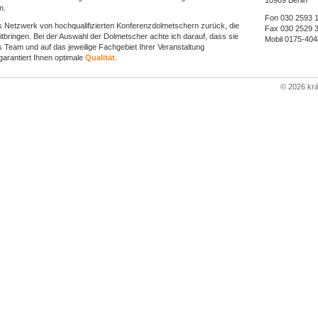
10969 Berlin
n.
Fon 030 2593 
tes Netzwerk von hochqualifizierten Konferenzdolmetschern zurück, die
Fax 030 2529 
itbringen. Bei der Auswahl der Dolmetscher achte ich darauf, dass sie
Mobil 0175-40
es Team und auf das jeweilige Fachgebiet Ihrer Veranstaltung
 garantiert Ihnen optimale
Qualität
.
©
2026 kr