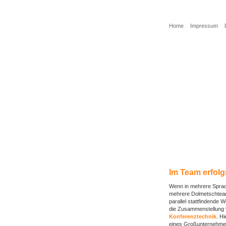
Home
Impressum
Sie benötigen e
Sie benötigen e
Sie möchten me
Sie möchten Ko
Im Team erfolg
Wenn in mehrere Sprac
mehrere Dolmetschteams
parallel stattfindende
die Zusammenstellung v
Konferenztechnik
. H
eines Großunternehmen