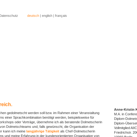
Datenschutz
deutsch
|
english
|
français
inen Dolmetscher?
ine Übersetzung?
hr über mich erfahren?
ntakt aufnehmen?
reich.
Anne-Kristin 
hen gedolmetscht werden soll bzw. im Rahmen einer Veranstaltung
M.A. in Confere
 einer Sprachkombination benötigt werden, beispielsweise für
Diplom-Dolmets
 Workshops oder Vorträge, übernehme ich als beratende Dolmetscherin
Diplom-Überset
on Dolmetschteams und, falls gewünscht, die Organisation der
Vollmitglied AI
ier kann ich meine
langjährige Tätigkeit
als Chef-Dolmetscherin
Friedrichstr. 20
s und meine Erfahrung in der kundenorientierten Organisation von