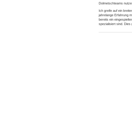
Dolmetschteams nutze
Ich greife auf ein brei
jahrelange Erfahrung m
bereits ein eingespielt
spezialisiert sind. Dies