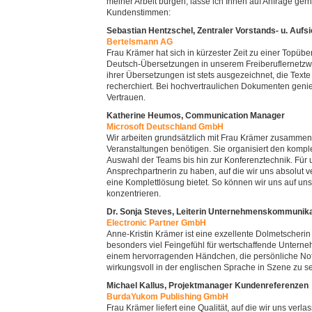
meiner Arbeit bürgen, lasse ich Ihnen auf Anfrage ge
Kundenstimmen:
Sebastian Hentzschel, Zentraler Vorstands- u. Aufs
Bertelsmann AG
Frau Krämer hat sich in kürzester Zeit zu einer Topüber
Deutsch-Übersetzungen in unserem Freiberuflernetzwer
ihrer Übersetzungen ist stets ausgezeichnet, die Texte
recherchiert. Bei hochvertraulichen Dokumenten genieß
Vertrauen.
Katherine Heumos, Communication Manager
Microsoft Deutschland GmbH
Wir arbeiten grundsätzlich mit Frau Krämer zusammen
Veranstaltungen benötigen. Sie organisiert den komple
Auswahl der Teams bis hin zur Konferenztechnik. Für uns
Ansprechpartnerin zu haben, auf die wir uns absolut 
eine Komplettlösung bietet. So können wir uns auf u
konzentrieren.
Dr. Sonja Steves, Leiterin Unternehmenskommunik
Electronic Partner GmbH
Anne-Kristin Krämer ist eine exzellente Dolmetscherin
besonders viel Feingefühl für wertschaffende Untern
einem hervorragenden Händchen, die persönliche Note 
wirkungsvoll in der englischen Sprache in Szene zu s
Michael Kallus, Projektmanager Kundenreferenzen
BurdaYukom Publishing GmbH
Frau Krämer liefert eine Qualität, auf die wir uns ver