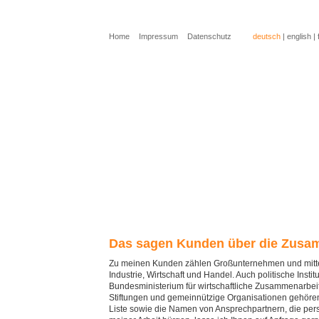
Home
Impressum
Datenschutz
deutsch
|
english
|
Sie benötigen einen Dolmetscher?
Sie benötigen eine Übersetzung?
Sie möchten mehr über mich erfahren?
Sie möchten Kontakt aufnehmen?
Das sagen Kunden über die Zusa
Zu meinen Kunden zählen Großunternehmen und mitte
Industrie, Wirtschaft und Handel. Auch politische Instit
Bundesministerium für wirtschaftliche Zusammenarbei
Stiftungen und gemeinnützige Organisationen gehöre
Liste sowie die Namen von Ansprechpartnern, die persö