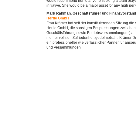
would recommend her to anyone seeking a team play
initiative. She would be a major asset for any high p
Mark Rahman, Geschäftsführer und Finanzvorstand
Hertie GmbH
Frau Krämer hat seit der konstituierenden Sitzung die 
Hertie GmbH, die sonstigen Besprechungen zwischen 
Geschäftsführung sowie Betriebsversammlungen (ca. 2
meiner vollsten Zufriedenheit gedolmetscht. Krämer Do
ein professioneller wie verlässlicher Partner für ans
und Versammlungen