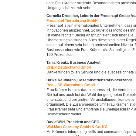
dass Frau Krämer mitdenkt. Besonders ihren professio
Umgang schätzen wir sehr.
Cornelia Drescher, Leiterin der Fressnapf Group 
Fressnapf Tiernahrung GmbH
Fressnapf ist ein internationales Unternehmen, dass s
Innovationen auszeichnet. So lautet das Motto des Inha
ist vorne rechts!" Dieser Anspruch zieht sich über alle
Übersetzungsleistungen. Auch diese sind in der Regel 
immer auf einem sehr hohen professionellen Niveau. 
Businesspartner wie Frau Krämer, die Schnelligkeit, Zu
100 Prozent lebt.
Tania Kreutz, Business Analyst
CHEP Deutschland GmbH
Danke für den tollen Service und die ausgezeichnete 
Ulrike Kaufmann, Gesamtbetriebsratsvorsitzende
Real,- SB-Warenhaus GmbH
Frau Krämer ist stets daran interessiert, die Verdolmet
Sie hat uns auch bei der Wahl der geeigneten Dolmet
unterstützt und bei großen Veranstaltungen komplett
organisiert. Die Zusammenarbeit mit Frau Krämer ist d
Frau Krämer sehr und empfehle sie uneingeschränkt 
Dolmetscherin weiter.
David Wild, President and CEO
Wal-Mart Germany GmbH & Co. KG
Ms Krämer’s interpreting skills and command of special